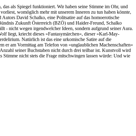
n, das als Spiegel funktioniert. Wir haben seine Stimme im Ohr, und
r vorliest, womöglich mehr mit unserem Inneren zu tun haben könnte,
Autors David Schalko, eine Politsatire auf das homoerotische
 Bündnis Zukunft Österreich (BZÖ) und Haider-Freund, Schalko
llt - nicht wegen irgendwelcher Ideen, sondern aufgrund seiner Aura.
lf liegt, kriecht dieses »Fantasymärchen«, dieser »Karl-May-
delirium. Natürlich ist das eine urkomische Satire auf die
achdem er am Vormittag am Telefon von »unglaublichen Machenschaften«
 Anzahl seiner Buchstaben nicht durch drei teilbar ist. Kunstvoll wird
ts Stimme nicht stets die Frage mitschwingen lassen würde: Und wie