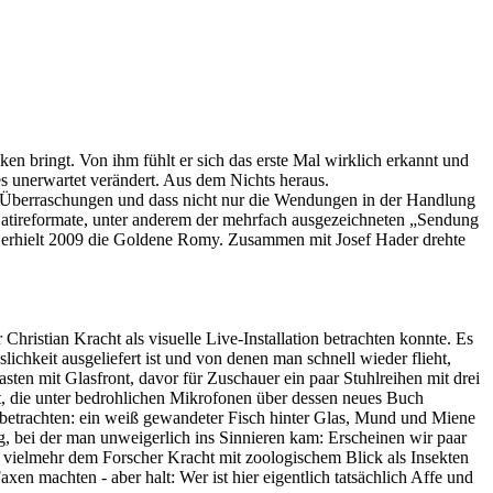
ingt. Von ihm fühlt er sich das erste Mal wirklich erkannt und
s unerwartet verändert. Aus dem Nichts heraus.
ür Überraschungen und dass nicht nur die Wendungen in der Handlung
 Satireformate, unter anderem der mehrfach ausgezeichneten „Sendung
erhielt 2009 die Goldene Romy. Zusammen mit Josef Hader drehte
Christian Kracht als visuelle Live-Installation betrachten konnte. Es
chkeit ausgeliefert ist und von denen man schnell wieder flieht,
en mit Glasfront, davor für Zuschauer ein paar Stuhlreihen mit drei
t, die unter bedrohlichen Mikrofonen über dessen neues Buch
 betrachten: ein weiß gewandeter Fisch hinter Glas, Mund und Miene
 bei der man unweigerlich ins Sinnieren kam: Erscheinen wir paar
r vielmehr dem Forscher Kracht mit zoologischem Blick als Insekten
xen machten - aber halt: Wer ist hier eigentlich tatsächlich Affe und