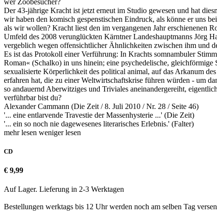
wer Zoobesucher?
Der 43-jährige Kracht ist jetzt erneut im Studio gewesen und hat dies
wir haben den komisch gespenstischen Eindruck, als könne er uns bei
als wir wollen? Kracht liest den im vergangenen Jahr erschienenen 
Umfeld des 2008 verunglückten Kärntner Landeshauptmanns Jörg Haid
vergeblich wegen offensichtlicher Ähnlichkeiten zwischen ihm und de
Es ist das Protokoll einer Verführung: In Krachts somnambuler Stim
Roman« (Schalko) in uns hinein; eine psychedelische, gleichförmige S
sexualisierte Körperlichkeit des political animal, auf das Arkanum 
erfahren hat, die zu einer Weltwirtschaftskrise führen würden - um dann
so andauernd Aberwitziges und Triviales aneinandergereiht, eigentl
verführbar bist du?
Alexander Cammann (Die Zeit / 8. Juli 2010 / Nr. 28 / Seite 46)
'... eine entlarvende Travestie der Massenhysterie ...' (Die Zeit)
'... ein so noch nie dagewesenes literarisches Erlebnis.' (Falter)
mehr lesen
weniger lesen
CD
€ 9,99
Auf Lager. Lieferung in 2-3 Werktagen
Bestellungen werktags bis 12 Uhr werden noch am selben Tag versen