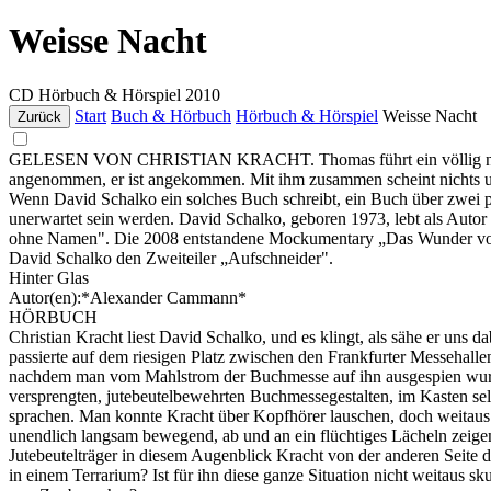
Weisse Nacht
CD
Hörbuch & Hörspiel
2010
Start
Buch & Hörbuch
Hörbuch & Hörspiel
Weisse Nacht
Zurück
GELESEN VON CHRISTIAN KRACHT. Thomas führt ein völlig normales 
angenommen, er ist angekommen. Mit ihm zusammen scheint nichts unmö
Wenn David Schalko ein solches Buch schreibt, ein Buch über zwei p
unerwartet sein werden. David Schalko, geboren 1973, lebt als Autor
ohne Namen". Die 2008 entstandene Mockumentary „Das Wunder von W
David Schalko den Zweiteiler „Aufschneider".
Hinter Glas
Autor(en):*Alexander Cammann*
HÖRBUCH
Christian Kracht liest David Schalko, und es klingt, als sähe er uns 
passierte auf dem riesigen Platz zwischen den Frankfurter Messehalle
nachdem man vom Mahlstrom der Buchmesse auf ihn ausgespien wurde. D
versprengten, jutebeutelbewehrten Buchmessegestalten, im Kasten sel
sprachen. Man konnte Kracht über Kopfhörer lauschen, doch weitaus 
unendlich langsam bewegend, ab und an ein flüchtiges Lächeln zeige
Jutebeutelträger in diesem Augenblick Kracht von der anderen Seite 
in einem Terrarium? Ist für ihn diese ganze Situation nicht weitaus sk