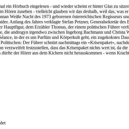
mal ein Hörbuch eingelesen - und wieder scheint er hinter Glas zu sitze
m Hören zusehen - vielleicht glauben wir das deshalb, weil das, was e
Roman Weiße Nacht des 1973 geborenen österreichischen Regisseurs und 
er. Anfang des Jahres verklagte Stefan Petzner, Generalsekretär des
r Hauptfigur, dem Erzähler Thomas, der einem politischen Führer verfä
me, die androgyn irgendwo zwischen Ingeborg Bachmann und Christa Wo
éance, in der es um Parfüm und Körperkult geht, ein zugekokstes Dauer
des Politischen: Der Führer schnürt nachmittags ein »Krisenpaket«, n
 verzweifelt festzustellen, dass das Krisenpaket nichts wert ist, da die
ich dürfte der Hörer aus dem Kichern nicht herauskommen - wenn Krach
det