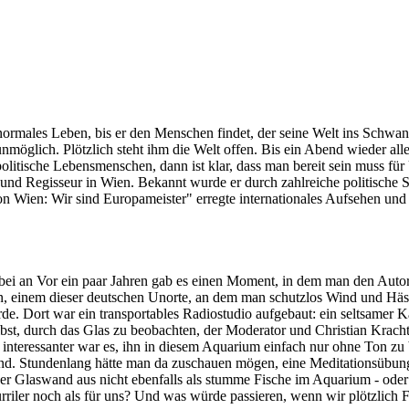
Leben, bis er den Menschen findet, der seine Welt ins Schwanken br
glich. Plötzlich steht ihm die Welt offen. Bis ein Abend wieder alle
olitische Lebensmenschen, dann ist klar, dass man bereit sein muss f
 und Regisseur in Wien. Bekannt wurde er durch zahlreiche politische
ien: Wir sind Europameister" erregte internationales Aufsehen und 
dabei an Vor ein paar Jahren gab es einen Moment, in dem man den Autor 
n, einem dieser deutschen Unorte, an dem man schutzlos Wind und Hässli
ort war ein transportables Radiostudio aufgebaut: ein seltsamer Kast
bst, durch das Glas zu beobachten, der Moderator und Christian Krach
interessanter war es, ihn in diesem Aquarium einfach nur ohne Ton zu
nd. Stundenlang hätte man da zuschauen mögen, eine Meditationsübung,
der Glaswand aus nicht ebenfalls als stumme Fische im Aquarium - ode
urriler noch als für uns? Und was würde passieren, wenn wir plötzlich Fa