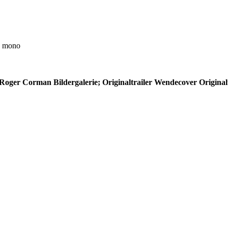
0 mono
d Roger Corman
Bildergalerie; Originaltrailer
Wendecover
Originalt