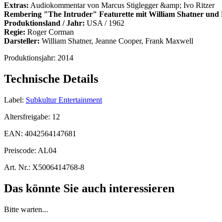
Extras:
Audiokommentar von Marcus Stiglegger &amp; Ivo Ritzer
Rembering "The Intruder" Featurette mit William Shatner un
Produktionsland / Jahr:
USA / 1962
Regie:
Roger Corman
Darsteller:
William Shatner, Jeanne Cooper, Frank Maxwell
Produktionsjahr:
2014
Technische Details
Label:
Subkultur Entertainment
Altersfreigabe:
12
EAN:
4042564147681
Preiscode:
AL04
Art. Nr.:
X5006414768-8
Das könnte Sie auch interessieren
Bitte warten...