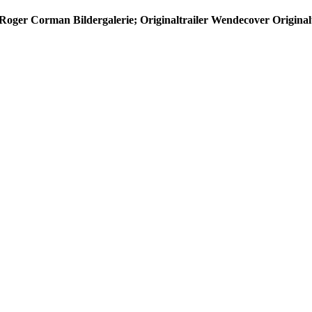
d Roger Corman
Bildergalerie; Originaltrailer
Wendecover
Originalt