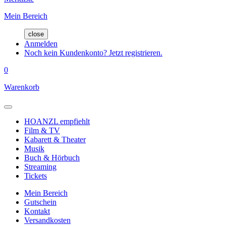
Mein Bereich
close
Anmelden
Noch kein Kundenkonto? Jetzt registrieren.
0
Warenkorb
HOANZL empfiehlt
Film & TV
Kabarett & Theater
Musik
Buch & Hörbuch
Streaming
Tickets
Mein Bereich
Gutschein
Kontakt
Versandkosten