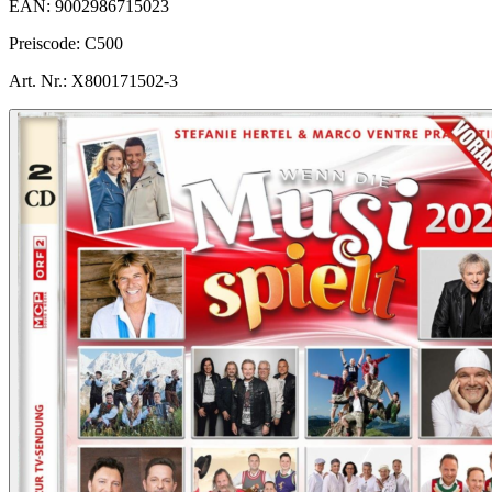
EAN:
9002986715023
Preiscode:
C500
Art. Nr.:
X800171502-3