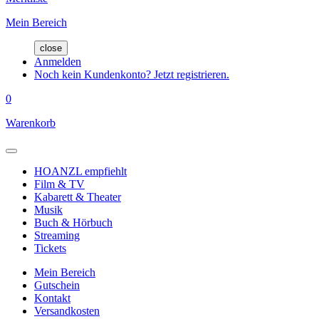
Mein Bereich
close
Anmelden
Noch kein Kundenkonto? Jetzt registrieren.
0
Warenkorb
HOANZL empfiehlt
Film & TV
Kabarett & Theater
Musik
Buch & Hörbuch
Streaming
Tickets
Mein Bereich
Gutschein
Kontakt
Versandkosten