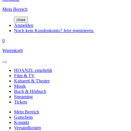
Mein Bereich
close
Anmelden
Noch kein Kundenkonto? Jetzt registrieren.
0
Warenkorb
HOANZL empfiehlt
Film & TV
Kabarett & Theater
Musik
Buch & Hörbuch
Streaming
Tickets
Mein Bereich
Gutschein
Kontakt
Versandkosten