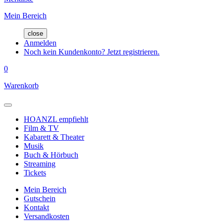
Mein Bereich
close
Anmelden
Noch kein Kundenkonto? Jetzt registrieren.
0
Warenkorb
HOANZL empfiehlt
Film & TV
Kabarett & Theater
Musik
Buch & Hörbuch
Streaming
Tickets
Mein Bereich
Gutschein
Kontakt
Versandkosten