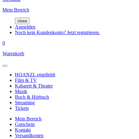
Mein Bereich
close
Anmelden
Noch kein Kundenkonto? Jetzt registrieren.
0
Warenkorb
HOANZL empfiehlt
Film & TV
Kabarett & Theater
Musik
Buch & Hörbuch
Streaming
Tickets
Mein Bereich
Gutschein
Kontakt
Versandkosten