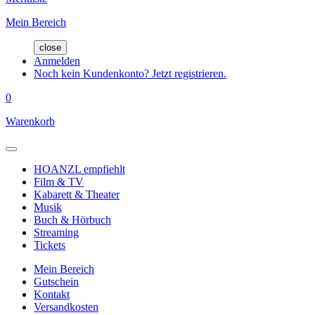
Mein Bereich
close
Anmelden
Noch kein Kundenkonto? Jetzt registrieren.
0
Warenkorb
HOANZL empfiehlt
Film & TV
Kabarett & Theater
Musik
Buch & Hörbuch
Streaming
Tickets
Mein Bereich
Gutschein
Kontakt
Versandkosten