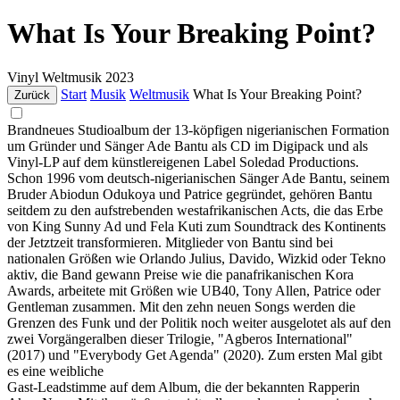
What Is Your Breaking Point?
Vinyl
Weltmusik
2023
Start
Musik
Weltmusik
What Is Your Breaking Point?
Zurück
Brandneues Studioalbum der 13-köpfigen nigerianischen Formation
um Gründer und Sänger Ade Bantu als CD im Digipack und als
Vinyl-LP auf dem künstlereigenen Label Soledad Productions.
Schon 1996 vom deutsch-nigerianischen Sänger Ade Bantu, seinem
Bruder Abiodun Odukoya und Patrice gegründet, gehören Bantu
seitdem zu den aufstrebenden westafrikanischen Acts, die das Erbe
von King Sunny Ad und Fela Kuti zum Soundtrack des Kontinents
der Jetztzeit transformieren. Mitglieder von Bantu sind bei
nationalen Größen wie Orlando Julius, Davido, Wizkid oder Tekno
aktiv, die Band gewann Preise wie die panafrikanischen Kora
Awards, arbeitete mit Größen wie UB40, Tony Allen, Patrice oder
Gentleman zusammen. Mit den zehn neuen Songs werden die
Grenzen des Funk und der Politik noch weiter ausgelotet als auf den
zwei Vorgängeralben dieser Trilogie, "Agberos International"
(2017) und "Everybody Get Agenda" (2020). Zum ersten Mal gibt
es eine weibliche
Gast-Leadstimme auf dem Album, die der bekannten Rapperin