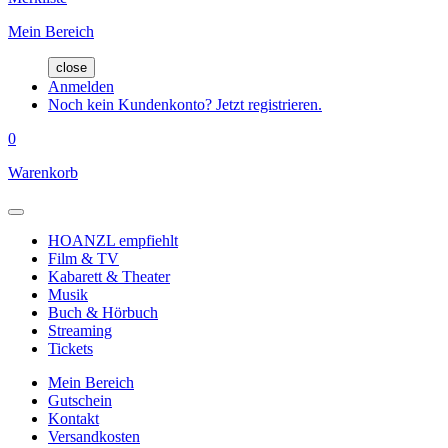
Mein Bereich
close
Anmelden
Noch kein Kundenkonto? Jetzt registrieren.
0
Warenkorb
HOANZL empfiehlt
Film & TV
Kabarett & Theater
Musik
Buch & Hörbuch
Streaming
Tickets
Mein Bereich
Gutschein
Kontakt
Versandkosten