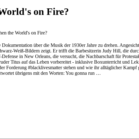
orld's on Fire?
n the World's on Fire?
ne Dokumentation über die Musik der 1930er Jahre zu drehen. Angesich
chwarz-Weiß-Bildern zeigt. Er trifft die Barbesitzerin Judy Hill, die d
lf-Defense in New Orleans, die versucht, die Nachbarschaft für Protesta
uder Titus auf das Leben vorbereitet - inklusive Boxunterricht und Lek
 der Forderung #blacklivesmatter stehen und wie ihr alltäglicher Kamp
 übrigens mit den Worten: You gonna run …