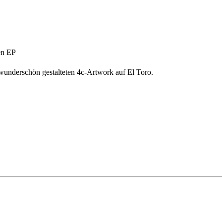
en EP
wunderschön gestalteten 4c-Artwork auf El Toro.