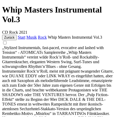
Whip Masters Instrumental
Vol.3
CD
Rock
2021
Start
Musik
Rock
Whip Masters Instrumental Vol.3
Zurück
„Stylized Instrumentals, fast-paced, evocative and lashed with
Tension“ - ATOMICATs Samplerreihe „Whip Masters
Instrumentals“ vereint wilde Rock’n’Roll- und Rockabilly-
Gitarrenkracher, eleganten Western Swing, Surf-Tunes und
schwungvollen Rhythm’n’Blues - ohne Gesang.
Instrumentaler Rock‘n‘Roll, meist mit prägnant twangender Gitarre,
wie DUANE EDDY oder LINK WRAY es eingeführt hatten, aber
auch mit Saxophon als melodieführende Leadstimme, emanzipierte
sich zum Ende der 50er Jahre zum eigenen Genre mit Erfolgen bis
in die Charts, und brachte weltbekannte Protagonisten wie THE
SHADOWS oder THE VENTURES hervor. Der „Pulp Fiction-
Effekt“ stellte zu Beginn der 90er DICK DALE & THE DEL-
TONES erneut in weltweites Rampenlicht mit ihrer ikonisch-
atemlosen Sechzehntel-Stakkato-Version des ursprünglichen
Rembetiko-Motivs „Misirlou“ in TARRANTINOs Filmklassiker.