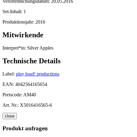
Veröffentlichungsdatum:
20.05.2016
Set-Inhalt:
1
Produktionsjahr:
2016
Mitwirkende
Interpret*in:
Silver Apples
Technische Details
Label:
play loud! productions
EAN:
4042564165654
Preiscode:
AM40
Art. Nr.:
X5016416565-6
close
Produkt anfragen