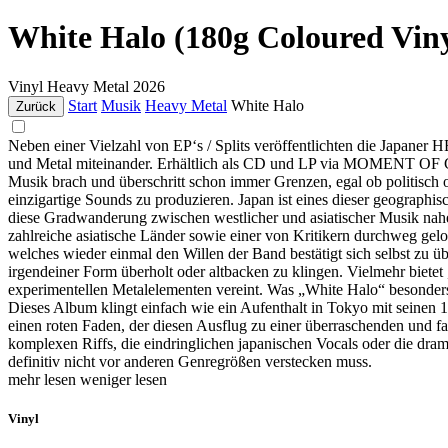
White Halo (180g Coloured Viny
Vinyl
Heavy Metal
2026
Start
Musik
Heavy Metal
White Halo
Zurück
Neben einer Vielzahl von EP‘s / Splits veröffentlichten die Japane
und Metal miteinander. Erhältlich als CD und LP via MOMEN
Musik brach und überschritt schon immer Grenzen, egal ob politisch 
einzigartige Sounds zu produzieren. Japan ist eines dieser geographis
diese Gradwanderung zwischen westlicher und asiatischer Musik n
zahlreiche asiatische Länder sowie einer von Kritikern durchweg g
welches wieder einmal den Willen der Band bestätigt sich selbst zu
irgendeiner Form überholt oder altbacken zu klingen. Vielmehr bietet
experimentellen Metalelementen vereint. Was „White Halo“ besonders m
Dieses Album klingt einfach wie ein Aufenthalt in Tokyo mit seinen 
einen roten Faden, der diesen Ausflug zu einer überraschenden und fa
komplexen Riffs, die eindringlichen japanischen Vocals oder die d
definitiv nicht vor anderen Genregrößen verstecken muss.
mehr lesen
weniger lesen
Vinyl