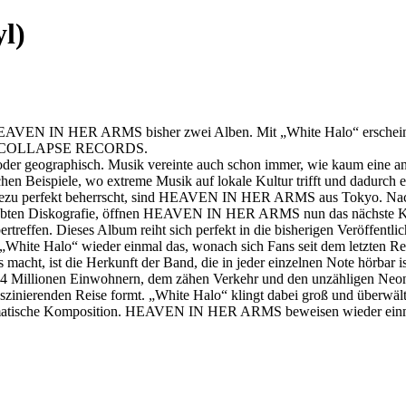
l)
r HEAVEN IN HER ARMS bisher zwei Alben. Mit „White Halo“ erscheint 
T OF COLLAPSE RECORDS.
oder geographisch. Musik vereinte auch schon immer, wie kaum eine an
chen Beispiele, wo extreme Musik auf lokale Kultur trifft und dadurch 
ahezu perfekt beherrscht, sind HEAVEN IN HER ARMS aus Tokyo. Nach
elobten Diskografie, öffnen HEAVEN IN HER ARMS nun das nächste Kap
 übertreffen. Dieses Album reiht sich perfekt in die bisherigen Verö
 „White Halo“ wieder einmal das, wonach sich Fans seit dem letzten Re
acht, ist die Herkunft der Band, die in jeder einzelnen Note hörbar i
14 Millionen Einwohnern, dem zähen Verkehr und den unzähligen Neonlic
szinierenden Reise formt. „White Halo“ klingt dabei groß und überwälti
ramatische Komposition. HEAVEN IN HER ARMS beweisen wieder einmal 