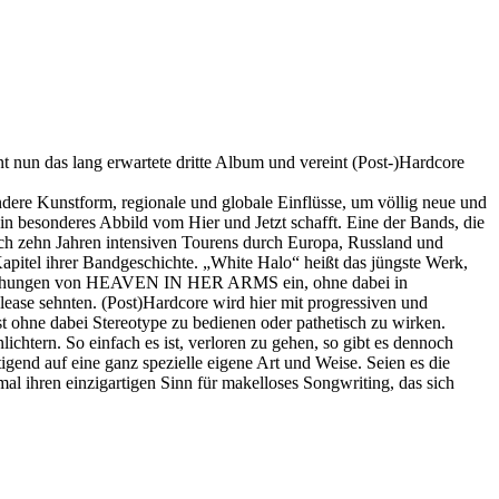
nun das lang erwartete dritte Album und vereint (Post-)Hardcore
dere Kunstform, regionale und globale Einflüsse, um völlig neue und
ein besonderes Abbild vom Hier und Jetzt schafft. Eine der Bands, die
 zehn Jahren intensiven Tourens durch Europa, Russland und
itel ihrer Bandgeschichte. „White Halo“ heißt das jüngste Werk,
ffentlichungen von HEAVEN IN HER ARMS ein, ohne dabei in
lease sehnten. (Post)Hardcore wird hier mit progressiven und
st ohne dabei Stereotype zu bedienen oder pathetisch zu wirken.
htern. So einfach es ist, verloren zu gehen, so gibt es dennoch
gend auf eine ganz spezielle eigene Art und Weise. Seien es die
ihren einzigartigen Sinn für makelloses Songwriting, das sich