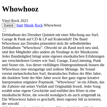
Whowhooz
Vinyl
Rock
2023
Start
Musik
Rock
Whowhooz
Zurück
Debütalbum des Dresdner Quintett mit einer Mischung aus Surf,
Garage & Punk auf CD & LP auf Krakenduft! Die Band
Whowhooz aus Dresden präsentiert stolz ihr selbstbetiteltes
Debütalbum "Whowhooz". Obwohl sie als Band noch neu sind,
sind ihre Mitglieder alles andere als Neulinge in der Musikszene.
Jedes Bandmitglied bringt seine eigenen musikalischen Erfahrungen
aus verschiedenen Genres wie Surf, Garage, EasyListening, Punk
und Stoner ein. Aus dieser vielfältigen Hintergrundmusik brauen die
Whowhooz eine einzigartige und zeitlose Melange. Ihr Sound
vereint melancholischen Surf, theatralisches Pathos der 80er Jahre,
die dunklere Seite der 60er Jahre sowie ihre ganz eigene kreative
Interpretation originärer Popmusik. "Whowhooz" ist ein Album, das
die Zuhörer mit seiner Vielfalt und Originalität fesselt. Jeder Song
erzählt seine eigene Geschichte und entführt den Hörer in eine
musikalische Reise, die sowohl nostalgisch als auch zeitgemäß ist.
Die Whowhooz haben es geschafft, ihren eigenen Stil zu kreieren,
der sowohl