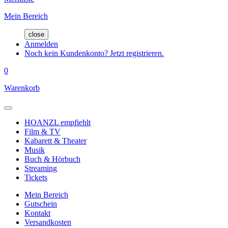
Mein Bereich
close
Anmelden
Noch kein Kundenkonto? Jetzt registrieren.
0
Warenkorb
HOANZL empfiehlt
Film & TV
Kabarett & Theater
Musik
Buch & Hörbuch
Streaming
Tickets
Mein Bereich
Gutschein
Kontakt
Versandkosten