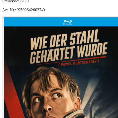
Preiscode:
AL11
Art. Nr.:
X5006426037-9