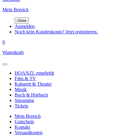
Mein Bereich
close
Anmelden
Noch kein Kundenkonto? Jetzt registrieren.
0
Warenkorb
HOANZL empfiehlt
Film & TV
Kabarett & Theater
Musik
Buch & Hörbuch
Streaming
Tickets
Mein Bereich
Gutschein
Kontakt
Versandkosten