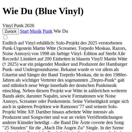
Wie Du (Blue Vinyl)
Vinyl
Punk
2026
Start
Musik
Punk
Wie Du
Zurück
Endlich auf Vinyl erhältlich: Solo-Projekt des 2025 verstorbenen
Punk-Urgestein Martin Witte (Screamer, Torpedo Moskau, Razors,
Noise Annoys) von 1998 als farbige Vinyl- Edition auf Sterbt Alle
Records! Limitiert auf 200 Einheiten in blauem Vinyl! Martin Witte
(† 2025) war ein prägender Musiker und Produzent der Hamburger
Punk- und Undergroundszene. Bekannt wurde er vor allem als
Gitarrist und Sänger der Band Torpedo Moskau, die in den 1980er-
Jahren als wichtiger Vertreter des sogenannten „Depro-Punk“ galt
und stilistisch neue Wege innerhalb der deutschen Punkmusik
einschlug. Neben diesem Projekt war Witte in zahlreichen weiteren
Bands aktiv, darunter Napalm, sowie Formationen wie Noise
Annoys, Screamer oder Punkenstein. Seine Vielseitigkeit zeigte sich
auch in späteren Projekten wie Ramonez’77 und seinem Solo-
Projekt Witte XP. Darüber hinaus arbeitete Witte intensiv als
Produzent und Songwriter und war an vielen Veröffentlichungen
anderer Künstler beteiligt – die Band Die Ärzte coverte den Song
"25 Stunden" für die „Mach Die Augen Zu“ Single. In der Szene