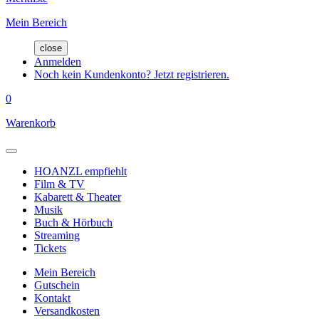
Mein Bereich
close
Anmelden
Noch kein Kundenkonto? Jetzt registrieren.
0
Warenkorb
HOANZL empfiehlt
Film & TV
Kabarett & Theater
Musik
Buch & Hörbuch
Streaming
Tickets
Mein Bereich
Gutschein
Kontakt
Versandkosten