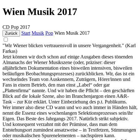
Wien Musik 2017
CD
Pop
2017
Start
Musik
Pop
Wien Musik 2017
Zurück
"Wir Wiener blicken vertrauensvoll in unsere Vergangenheit." (Karl
Farkas)
Jetzt können wir doch schon auf einige Ausgaben dieses tönenden
Almanachs der Wiener Musikszene (oder, präziser: dieser
alljährlichen Dokumentation eines bisweilen intensiven, bisweilen
beiläufigen Beobachtungsprozesses) zurückblicken. Wir, das ist ein
wechselndes Team von Auskennern, Zuträgern, Hörer/innen und
Fans in einem Betrieb, den man einst „Label“ oder gar
„Plattenfirma“ nannte. Und wir haben die Pflicht – den geschärften
Blick auf die lokale Szene, also im Branchenjargon einen A&R-
Task – zur Kür erklärt. Unter Einbeziehung des p.t. Publikums.
Wer immer also diese CD wann und wo auch immer in Händen hält,
nennt die Essenz eines wochenlangen Selektionsprozesses sein/ihr
Eigen. Das Beste des Jahrgangs 2017. Natürlich strikt subjektiv.
Und konsequent verzahnt mit der Prämisse, dass man dem
Entstehungsort zumindest ansatzweise – in Textfetzen, Stimmungen
oder musikalischen Spurenelementen – nachspüren kann.