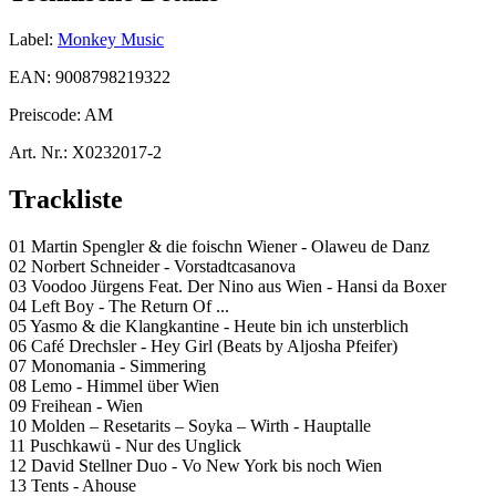
Label:
Monkey Music
EAN:
9008798219322
Preiscode:
AM
Art. Nr.:
X0232017-2
Trackliste
01 Martin Spengler & die foischn Wiener - Olaweu de Danz
02 Norbert Schneider - Vorstadtcasanova
03 Voodoo Jürgens Feat. Der Nino aus Wien - Hansi da Boxer
04 Left Boy - The Return Of ...
05 Yasmo & die Klangkantine - Heute bin ich unsterblich
06 Café Drechsler - Hey Girl (Beats by Aljosha Pfeifer)
07 Monomania - Simmering
08 Lemo - Himmel über Wien
09 Freihean - Wien
10 Molden – Resetarits – Soyka – Wirth - Hauptalle
11 Puschkawü - Nur des Unglick
12 David Stellner Duo - Vo New York bis noch Wien
13 Tents - Ahouse