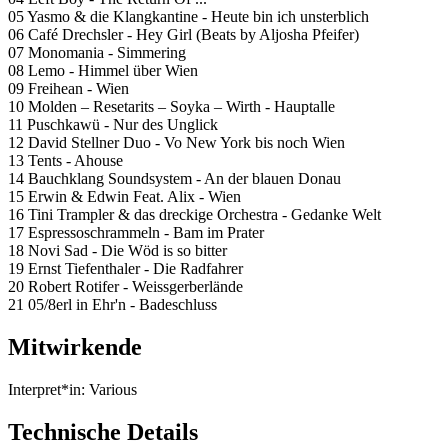
05 Yasmo & die Klangkantine - Heute bin ich unsterblich
06 Café Drechsler - Hey Girl (Beats by Aljosha Pfeifer)
07 Monomania - Simmering
08 Lemo - Himmel über Wien
09 Freihean - Wien
10 Molden – Resetarits – Soyka – Wirth - Hauptalle
11 Puschkawü - Nur des Unglick
12 David Stellner Duo - Vo New York bis noch Wien
13 Tents - Ahouse
14 Bauchklang Soundsystem - An der blauen Donau
15 Erwin & Edwin Feat. Alix - Wien
16 Tini Trampler & das dreckige Orchestra - Gedanke Welt
17 Espressoschrammeln - Bam im Prater
18 Novi Sad - Die Wöd is so bitter
19 Ernst Tiefenthaler - Die Radfahrer
20 Robert Rotifer - Weissgerberlände
21 05/8erl in Ehr'n - Badeschluss
Mitwirkende
Interpret*in:
Various
Technische Details