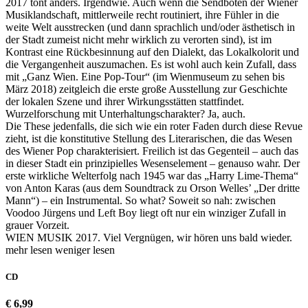
2017 tönt anders. Irgendwie. Auch wenn die Sendboten der Wiener
Musiklandschaft, mittlerweile recht routiniert, ihre Fühler in die
weite Welt ausstrecken (und dann sprachlich und/oder ästhetisch in
der Stadt zumeist nicht mehr wirklich zu verorten sind), ist im
Kontrast eine Rückbesinnung auf den Dialekt, das Lokalkolorit und
die Vergangenheit auszumachen. Es ist wohl auch kein Zufall, dass
mit „Ganz Wien. Eine Pop-Tour“ (im Wienmuseum zu sehen bis
März 2018) zeitgleich die erste große Ausstellung zur Geschichte
der lokalen Szene und ihrer Wirkungsstätten stattfindet.
Wurzelforschung mit Unterhaltungscharakter? Ja, auch.
Die These jedenfalls, die sich wie ein roter Faden durch diese Revue
zieht, ist die konstitutive Stellung des Literarischen, die das Wesen
des Wiener Pop charakterisiert. Freilich ist das Gegenteil – auch das
in dieser Stadt ein prinzipielles Wesenselement – genauso wahr. Der
erste wirkliche Welterfolg nach 1945 war das „Harry Lime-Thema“
von Anton Karas (aus dem Soundtrack zu Orson Welles’ „Der dritte
Mann“) – ein Instrumental. So what? Soweit so nah: zwischen
Voodoo Jürgens und Left Boy liegt oft nur ein winziger Zufall in
grauer Vorzeit.
WIEN MUSIK 2017. Viel Vergnügen, wir hören uns bald wieder.
mehr lesen
weniger lesen
CD
€ 6,99