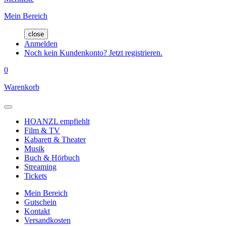
Mein Bereich
close
Anmelden
Noch kein Kundenkonto? Jetzt registrieren.
0
Warenkorb
HOANZL empfiehlt
Film & TV
Kabarett & Theater
Musik
Buch & Hörbuch
Streaming
Tickets
Mein Bereich
Gutschein
Kontakt
Versandkosten