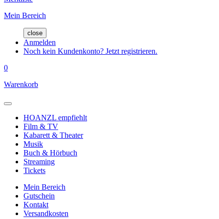
Mein Bereich
close
Anmelden
Noch kein Kundenkonto? Jetzt registrieren.
0
Warenkorb
HOANZL empfiehlt
Film & TV
Kabarett & Theater
Musik
Buch & Hörbuch
Streaming
Tickets
Mein Bereich
Gutschein
Kontakt
Versandkosten