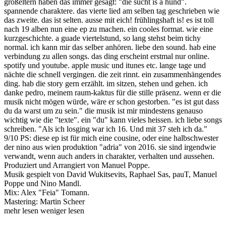
großeltern haben das immer gesagt: "die sucht is a hund".
spannende charaktere. das vierte lied am selben tag geschrieben wie
das zweite. das ist selten. ausse mit eich! frühlingshaft is! es ist toll
nach 19 alben nun eine ep zu machen. ein cooles format. wie eine
kurzgeschichte. a guade viertelstund, so lang stehst beim tichy
normal. ich kann mir das selber anhören. liebe den sound. hab eine
verbindung zu allen songs. das ding erscheint erstmal nur online.
spotify und youtube. apple music und itunes etc. lange tage und
nächte die schnell vergingen. die zeit rinnt. ein zusammenhängendes
ding. hab die story gern erzählt. im sitzen, stehen und gehen. ich
danke pedro, meinem raum-kaktus für die stille präsenz. wenn er die
musik nicht mögen würde, wäre er schon gestorben. "es ist gut dass
du da warst um zu sein." die musik ist mir mindestens genauso
wichtig wie die "texte". ein "du" kann vieles heissen. ich liebe songs
schreiben. "Als ich losging war ich 16. Und mit 37 steh ich da."
9/10 PS: diese ep ist für mich eine cousine, oder eine halbschwester
der nino aus wien produktion "adria" von 2016. sie sind irgendwie
verwandt, wenn auch anders in charakter, verhalten und aussehen.
Produziert und Arrangiert von Manuel Poppe.
Musik gespielt von David Wukitsevits, Raphael Sas, pauT, Manuel
Poppe und Nino Mandl.
Mix: Alex "Feia" Tomann.
Mastering: Martin Scheer
mehr lesen
weniger lesen