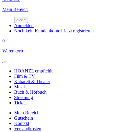
Mein Bereich
close
Anmelden
Noch kein Kundenkonto? Jetzt registrieren.
0
Warenkorb
HOANZL empfiehlt
Film & TV
Kabarett & Theater
Musik
Buch & Hörbuch
Streaming
Tickets
Mein Bereich
Gutschein
Kontakt
Versandkosten