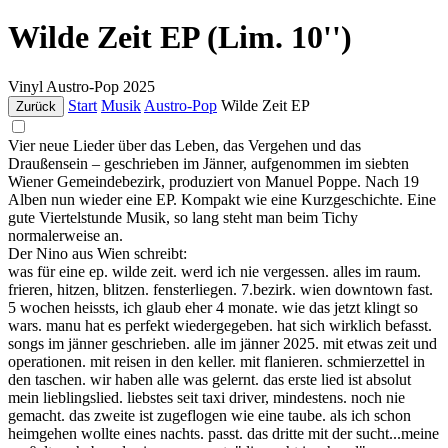
Wilde Zeit EP (Lim. 10'')
Vinyl
Austro-Pop
2025
Start
Musik
Austro-Pop
Wilde Zeit EP
Zurück
Vier neue Lieder über das Leben, das Vergehen und das
Draußensein – geschrieben im Jänner, aufgenommen im siebten
Wiener Gemeindebezirk, produziert von Manuel Poppe. Nach 19
Alben nun wieder eine EP. Kompakt wie eine Kurzgeschichte. Eine
gute Viertelstunde Musik, so lang steht man beim Tichy
normalerweise an.
Der Nino aus Wien schreibt:
was für eine ep. wilde zeit. werd ich nie vergessen. alles im raum.
frieren, hitzen, blitzen. fensterliegen. 7.bezirk. wien downtown fast.
5 wochen heissts, ich glaub eher 4 monate. wie das jetzt klingt so
wars. manu hat es perfekt wiedergegeben. hat sich wirklich befasst.
songs im jänner geschrieben. alle im jänner 2025. mit etwas zeit und
operationen. mit reisen in den keller. mit flanieren. schmierzettel in
den taschen. wir haben alle was gelernt. das erste lied ist absolut
mein lieblingslied. liebstes seit taxi driver, mindestens. noch nie
gemacht. das zweite ist zugeflogen wie eine taube. als ich schon
heimgehen wollte eines nachts. passt. das dritte mit der sucht...meine