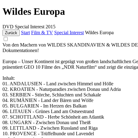
Wildes Europa
DVD
Special Interest
2015
Start
Film & TV
Special Interest
Wildes Europa
Zurück
Von den Machern von WILDES SKANDINAVIEN & WILDES DEUTSCHLAN
Dokumentationen!
Europa – Unser Kontinent ist geprägt von großen landschaftlichen Geg
präsentiert GEO 10 Filme des „NDR Naturfilm“ und zeigt die einziga
Inhalt:
01. ANDALUSIEN - Land zwischen Himmel und Hölle
02. KROATIEN - Naturparadies zwischen Donau und Adria
03. SERBIEN - Störche, Schluchten und Schakale
04. RUMÄNIEN - Land der Bären und Wölfe
05. BULGARIEN - Im Herzen des Balkan
06. LITAUEN - Grünes Land am Ostseestrand
07. SCHOTTLAND - Herbe Schönheit am Atlantik
08. UNGARN - Zwischen Donau und Theiß
09. LETTLAND - Zwischen Russland und Riga
10. PROVENCE - Trüffelhunde und Lavendel