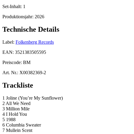
Set-Inhalt:
1
Produktionsjahr:
2026
Technische Details
Label:
Folkenberg Records
EAN:
3521383505595
Preiscode:
BM
Art. Nr.:
X00382369-2
Trackliste
1 Joline (You’re My Sunflower)
2 All We Need
3 Million Mile
4 I Hold You
5 1988
6 Columbia Sweater
7 Mullein Scent