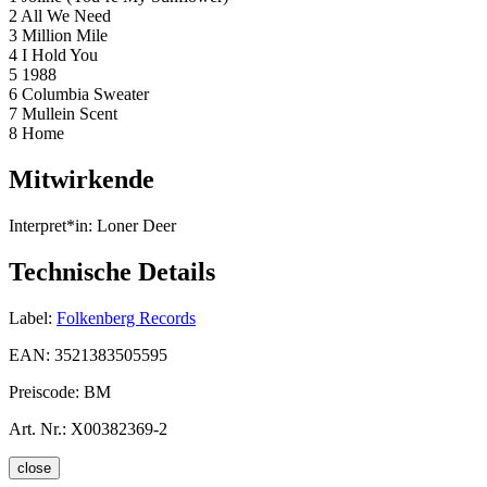
2 All We Need
3 Million Mile
4 I Hold You
5 1988
6 Columbia Sweater
7 Mullein Scent
8 Home
Mitwirkende
Interpret*in:
Loner Deer
Technische Details
Label:
Folkenberg Records
EAN:
3521383505595
Preiscode:
BM
Art. Nr.:
X00382369-2
close