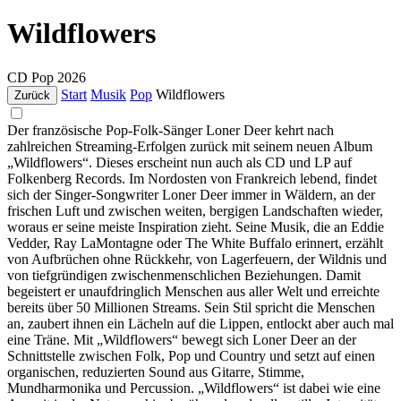
Wildflowers
CD
Pop
2026
Start
Musik
Pop
Wildflowers
Zurück
Der französische Pop-Folk-Sänger Loner Deer kehrt nach
zahlreichen Streaming-Erfolgen zurück mit seinem neuen Album
„Wildflowers“. Dieses erscheint nun auch als CD und LP auf
Folkenberg Records. Im Nordosten von Frankreich lebend, findet
sich der Singer-Songwriter Loner Deer immer in Wäldern, an der
frischen Luft und zwischen weiten, bergigen Landschaften wieder,
woraus er seine meiste Inspiration zieht. Seine Musik, die an Eddie
Vedder, Ray LaMontagne oder The White Buffalo erinnert, erzählt
von Aufbrüchen ohne Rückkehr, von Lagerfeuern, der Wildnis und
von tiefgründigen zwischenmenschlichen Beziehungen. Damit
begeistert er unaufdringlich Menschen aus aller Welt und erreichte
bereits über 50 Millionen Streams. Sein Stil spricht die Menschen
an, zaubert ihnen ein Lächeln auf die Lippen, entlockt aber auch mal
eine Träne. Mit „Wildflowers“ bewegt sich Loner Deer an der
Schnittstelle zwischen Folk, Pop und Country und setzt auf einen
organischen, reduzierten Sound aus Gitarre, Stimme,
Mundharmonika und Percussion. „Wildflowers“ ist dabei wie eine