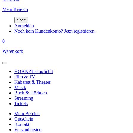
Mein Bereich
close
Anmelden
Noch kein Kundenkonto? Jetzt registrieren.
0
Warenkorb
HOANZL empfiehlt
Film & TV
Kabarett & Theater
Musik
Buch & Hörbuch
Streaming
Tickets
Mein Bereich
Gutschein
Kontakt
Versandkosten