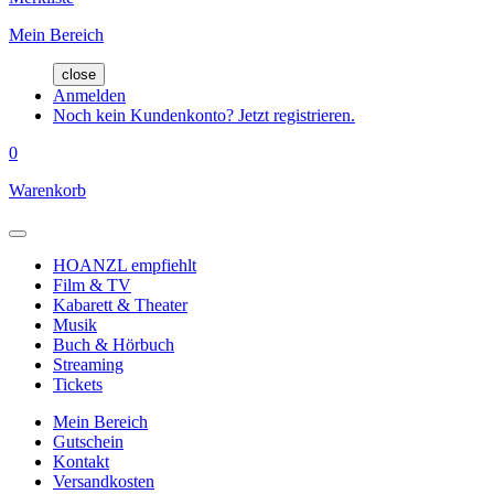
Mein Bereich
close
Anmelden
Noch kein Kundenkonto? Jetzt registrieren.
0
Warenkorb
HOANZL empfiehlt
Film & TV
Kabarett & Theater
Musik
Buch & Hörbuch
Streaming
Tickets
Mein Bereich
Gutschein
Kontakt
Versandkosten