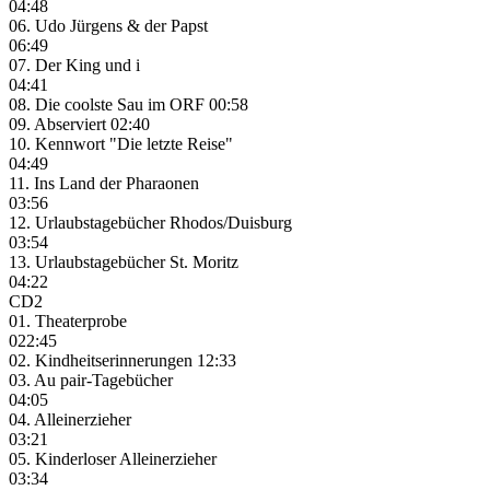
04:48
06. Udo Jürgens & der Papst
06:49
07. Der King und i
04:41
08. Die coolste Sau im ORF 00:58
09. Abserviert 02:40
10. Kennwort "Die letzte Reise"
04:49
11. Ins Land der Pharaonen
03:56
12. Urlaubstagebücher Rhodos/Duisburg
03:54
13. Urlaubstagebücher St. Moritz
04:22
CD2
01. Theaterprobe
022:45
02. Kindheitserinnerungen 12:33
03. Au pair-Tagebücher
04:05
04. Alleinerzieher
03:21
05. Kinderloser Alleinerzieher
03:34