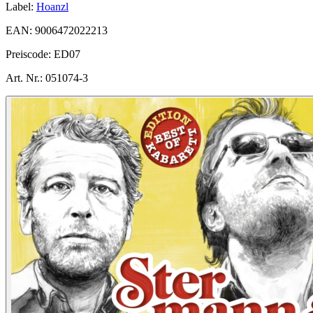
Label:
Hoanzl
EAN:
9006472022213
Preiscode:
ED07
Art. Nr.:
051074-3