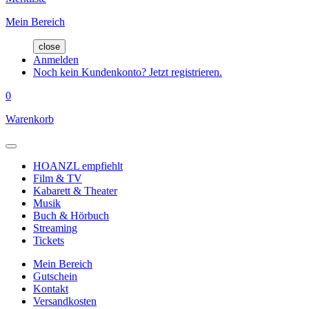
Mein Bereich
close
Anmelden
Noch kein Kundenkonto? Jetzt registrieren.
0
Warenkorb
HOANZL empfiehlt
Film & TV
Kabarett & Theater
Musik
Buch & Hörbuch
Streaming
Tickets
Mein Bereich
Gutschein
Kontakt
Versandkosten