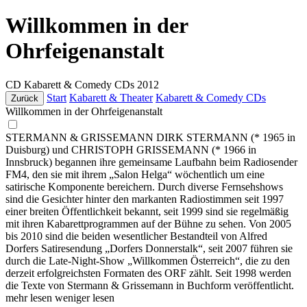
Willkommen in der
Ohrfeigenanstalt
CD
Kabarett & Comedy CDs
2012
Start
Kabarett & Theater
Kabarett & Comedy CDs
Zurück
Willkommen in der Ohrfeigenanstalt
STERMANN & GRISSEMANN DIRK STERMANN (* 1965 in
Duisburg) und CHRISTOPH GRISSEMANN (* 1966 in
Innsbruck) begannen ihre gemeinsame Laufbahn beim Radiosender
FM4, den sie mit ihrem „Salon Helga“ wöchentlich um eine
satirische Komponente bereichern. Durch diverse Fernsehshows
sind die Gesichter hinter den markanten Radiostimmen seit 1997
einer breiten Öffentlichkeit bekannt, seit 1999 sind sie regelmäßig
mit ihren Kabarettprogrammen auf der Bühne zu sehen. Von 2005
bis 2010 sind die beiden wesentlicher Bestandteil von Alfred
Dorfers Satiresendung „Dorfers Donnerstalk“, seit 2007 führen sie
durch die Late-Night-Show „Willkommen Österreich“, die zu den
derzeit erfolgreichsten Formaten des ORF zählt. Seit 1998 werden
die Texte von Stermann & Grissemann in Buchform veröffentlicht.
mehr lesen
weniger lesen