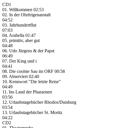
CD1
01. Willkommen 02:53
02. In der Ohrfeigenanstalt
04:52
03. Jahrhundertflut
07:03
04. Arabella 01:47
05. primitiv, aber gut
04:48
06. Udo Jürgens & der Papst
06:49
07. Der King und i
04:41
08. Die coolste Sau im ORF 00:58
09. Abserviert 02:40
10. Kennwort "Die letzte Reise"
04:49
11. Ins Land der Pharaonen
03:56
12. Urlaubstagebücher Rhodos/Duisburg
03:54
13. Urlaubstagebücher St. Moritz
04:22
CD2
01. Theaterprobe