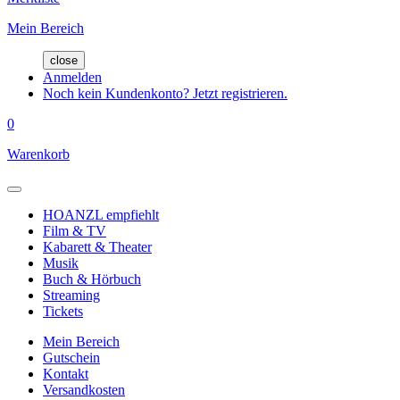
Mein Bereich
close
Anmelden
Noch kein Kundenkonto? Jetzt registrieren.
0
Warenkorb
HOANZL empfiehlt
Film & TV
Kabarett & Theater
Musik
Buch & Hörbuch
Streaming
Tickets
Mein Bereich
Gutschein
Kontakt
Versandkosten