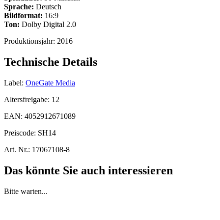
Sprache:
Deutsch
Bildformat:
16:9
Ton:
Dolby Digital 2.0
Produktionsjahr:
2016
Technische Details
Label:
OneGate Media
Altersfreigabe:
12
EAN:
4052912671089
Preiscode:
SH14
Art. Nr.:
17067108-8
Das könnte Sie auch interessieren
Bitte warten...