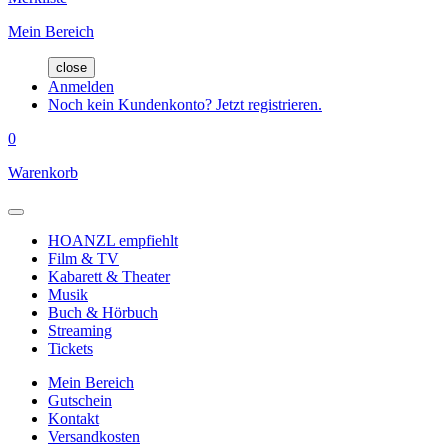
Mein Bereich
close
Anmelden
Noch kein Kundenkonto? Jetzt registrieren.
0
Warenkorb
HOANZL empfiehlt
Film & TV
Kabarett & Theater
Musik
Buch & Hörbuch
Streaming
Tickets
Mein Bereich
Gutschein
Kontakt
Versandkosten