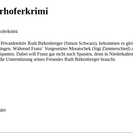
erhoferkrimi
hoferkrimi
, Privatdetektiv Rudi Birkenberger (Simon Schwarz), bekommen es glei
 Dingen. Während Franz` Vorgesetzter Moratschek (Sigi Zimmerschied) 
h Spanien. Dabei will Franz gar nicht nach Spanien, denn in Niederkalt
 die Unterstützung seines Freundes Rudi Birkenberger braucht.
det