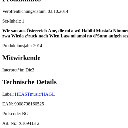
Veröffentlichungsdatum:
03.10.2014
Set-Inhalt:
1
Wir san aus Österreich
Ane, die mi a wü
Habibi Mustafa
Nimmer
zwa
Wieda z’ruck nach Wien
Lass mi amoi no d’Sunn aufgeh se
Produktionsjahr:
2014
Mitwirkende
Interpret*in:
Die3
Technische Details
Label:
HEASTmusic/HAGL
EAN:
9008798160525
Preiscode:
BG
Art. Nr.:
X169413-2