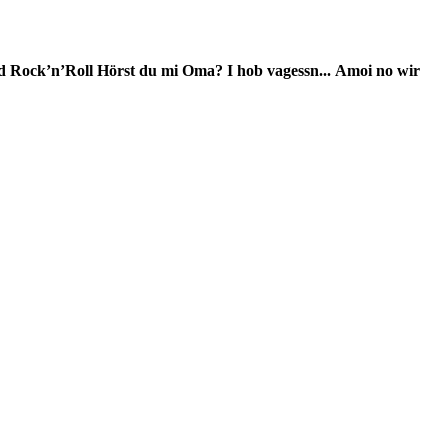
d Rock’n’Roll
Hörst du mi Oma?
I hob vagessn...
Amoi no wir