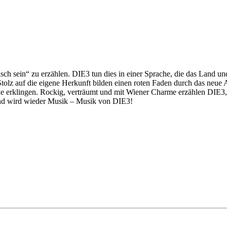
h sein“ zu erzählen. DIE3 tun dies in einer Sprache, die das Land u
lz auf die eigene Herkunft bilden einen roten Faden durch das neue A
ie erklingen. Rockig, verträumt und mit Wiener Charme erzählen DIE3,
s und wird wieder Musik – Musik von DIE3!