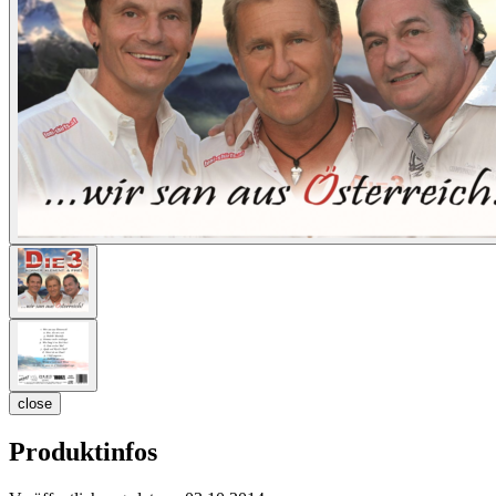
close
Produktinfos