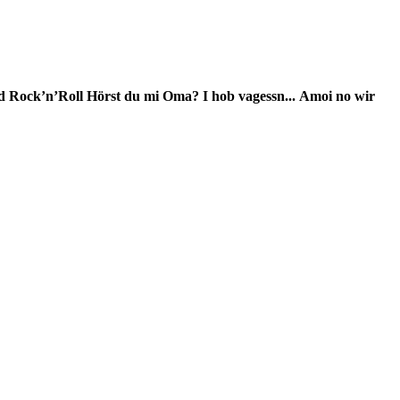
d Rock’n’Roll
Hörst du mi Oma?
I hob vagessn...
Amoi no wir