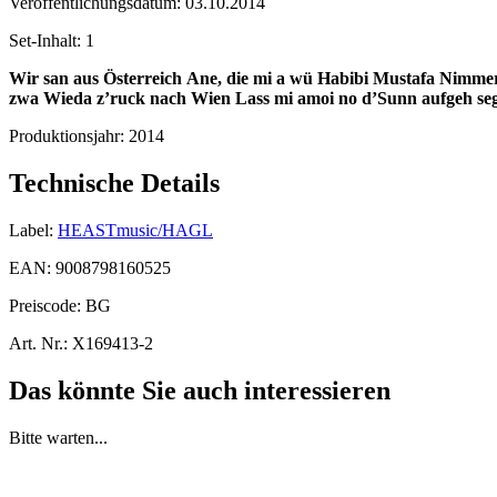
Veröffentlichungsdatum:
03.10.2014
Set-Inhalt:
1
Wir san aus Österreich
Ane, die mi a wü
Habibi Mustafa
Nimmer
zwa
Wieda z’ruck nach Wien
Lass mi amoi no d’Sunn aufgeh se
Produktionsjahr:
2014
Technische Details
Label:
HEASTmusic/HAGL
EAN:
9008798160525
Preiscode:
BG
Art. Nr.:
X169413-2
Das könnte Sie auch interessieren
Bitte warten...