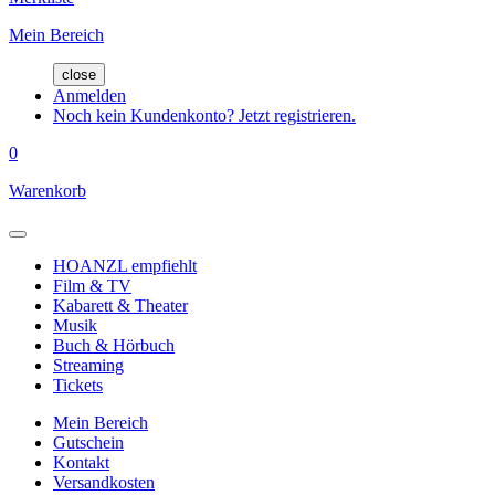
Mein Bereich
close
Anmelden
Noch kein Kundenkonto? Jetzt registrieren.
0
Warenkorb
HOANZL empfiehlt
Film & TV
Kabarett & Theater
Musik
Buch & Hörbuch
Streaming
Tickets
Mein Bereich
Gutschein
Kontakt
Versandkosten