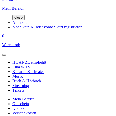
Mein Bereich
close
Anmelden
Noch kein Kundenkonto? Jetzt registrieren.
0
Warenkorb
HOANZL empfiehlt
Film & TV
Kabarett & Theater
Musik
Buch & Hörbuch
Streaming
Tickets
Mein Bereich
Gutschein
Kontakt
Versandkosten