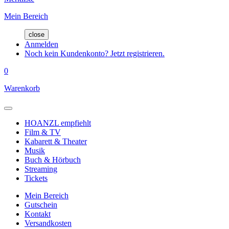
Mein Bereich
close
Anmelden
Noch kein Kundenkonto? Jetzt registrieren.
0
Warenkorb
HOANZL empfiehlt
Film & TV
Kabarett & Theater
Musik
Buch & Hörbuch
Streaming
Tickets
Mein Bereich
Gutschein
Kontakt
Versandkosten