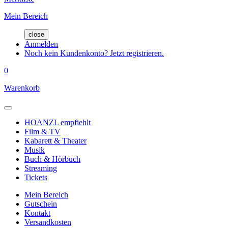
Mein Bereich
close
Anmelden
Noch kein Kundenkonto? Jetzt registrieren.
0
Warenkorb
HOANZL empfiehlt
Film & TV
Kabarett & Theater
Musik
Buch & Hörbuch
Streaming
Tickets
Mein Bereich
Gutschein
Kontakt
Versandkosten