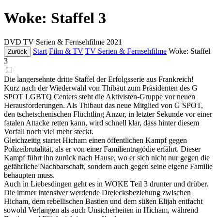
Woke: Staffel 3
DVD
TV Serien & Fernsehfilme
2021
Start
Film & TV
TV Serien & Fernsehfilme
Woke: Staffel
Zurück
3
Die langersehnte dritte Staffel der Erfolgsserie aus Frankreich!
Kurz nach der Wiederwahl von Thibaut zum Präsidenten des G
SPOT LGBTQ Centers steht die Aktivisten-Gruppe vor neuen
Herausforderungen. Als Thibaut das neue Mitglied von G SPOT,
den tschetschenischen Flüchtling Anzor, in letzter Sekunde vor einer
fatalen Attacke retten kann, wird schnell klar, dass hinter diesem
Vorfall noch viel mehr steckt.
Gleichzeitig startet Hicham einen öffentlichen Kampf gegen
Polizeibrutalität, als er von einer Familientragödie erfährt. Dieser
Kampf führt ihn zurück nach Hause, wo er sich nicht nur gegen die
gefährliche Nachbarschaft, sondern auch gegen seine eigene Familie
behaupten muss.
Auch in Liebesdingen geht es in WOKE Teil 3 drunter und drüber.
Die immer intensiver werdende Dreiecksbeziehung zwischen
Hicham, dem rebellischen Bastien und dem süßen Elijah entfacht
sowohl Verlangen als auch Unsicherheiten in Hicham, während