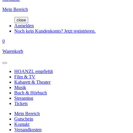
Mein Bereich
close
Anmelden
Noch kein Kundenkonto? Jetzt registrieren.
0
Warenkorb
HOANZL empfiehlt
Film & TV
Kabarett & Theater
Musik
Buch & Hörbuch
Streaming
Tickets
Mein Bereich
Gutschein
Kontakt
Versandkosten