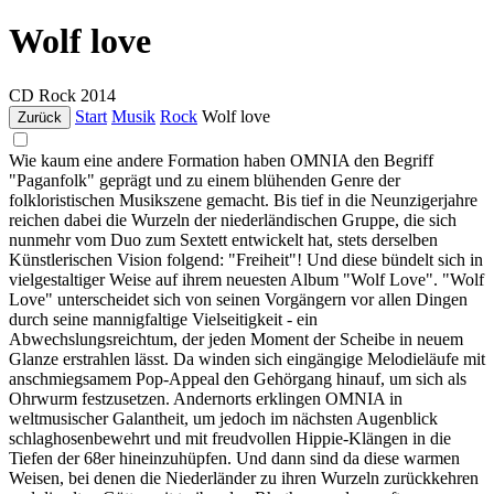
Wolf love
CD
Rock
2014
Start
Musik
Rock
Wolf love
Zurück
Wie kaum eine andere Formation haben OMNIA den Begriff
"Paganfolk" geprägt und zu einem blühenden Genre der
folkloristischen Musikszene gemacht. Bis tief in die Neunzigerjahre
reichen dabei die Wurzeln der niederländischen Gruppe, die sich
nunmehr vom Duo zum Sextett entwickelt hat, stets derselben
Künstlerischen Vision folgend: "Freiheit"! Und diese bündelt sich in
vielgestaltiger Weise auf ihrem neuesten Album "Wolf Love". "Wolf
Love" unterscheidet sich von seinen Vorgängern vor allen Dingen
durch seine mannigfaltige Vielseitigkeit - ein
Abwechslungsreichtum, der jeden Moment der Scheibe in neuem
Glanze erstrahlen lässt. Da winden sich eingängige Melodieläufe mit
anschmiegsamem Pop-Appeal den Gehörgang hinauf, um sich als
Ohrwurm festzusetzen. Andernorts erklingen OMNIA in
weltmusischer Galantheit, um jedoch im nächsten Augenblick
schlaghosenbewehrt und mit freudvollen Hippie-Klängen in die
Tiefen der 68er hineinzuhüpfen. Und dann sind da diese warmen
Weisen, bei denen die Niederländer zu ihren Wurzeln zurückkehren