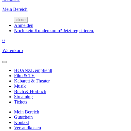
Mein Bereich
close
Anmelden
Noch kein Kundenkonto? Jetzt registrieren.
0
Warenkorb
HOANZL empfiehlt
Film & TV
Kabarett & Theater
Musik
Buch & Hörbuch
Streaming
Tickets
Mein Bereich
Gutschein
Kontakt
Versandkosten