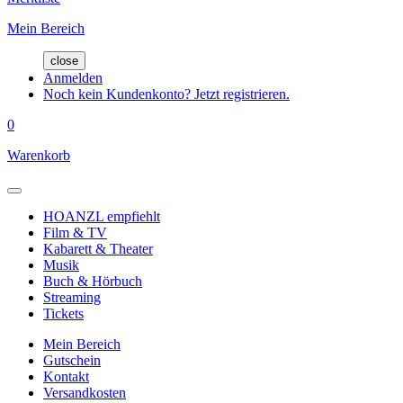
Mein Bereich
close
Anmelden
Noch kein Kundenkonto? Jetzt registrieren.
0
Warenkorb
HOANZL empfiehlt
Film & TV
Kabarett & Theater
Musik
Buch & Hörbuch
Streaming
Tickets
Mein Bereich
Gutschein
Kontakt
Versandkosten