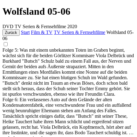
Wolfsland 05-06
DVD
TV Serien & Fernsehfilme
2020
Start
Film & TV
TV Serien & Fernsehfilme
Wolfsland 05-
Zurück
06
Folge 5: Was mit einem unbekannten Toten im Graben beginnt,
wächst sich für die beiden Görlitzer Kommisare Viola Delbrück und
Burkhard "Butsch" Schulz bald zu einem Fall aus, der Nerven und
Gemüt der beiden aufs Äußerste strapaziert. Mitten in den
Ermittlungen eines Mordfalles kommt eine Nonne auf die beiden
Kommissare zu. Sie hat einen blutigen Schuh im Wald gefunden.
"Butsch" denkt nicht im Traum an etwas Böses, doch schon bald
stellt sich heraus, dass der Schuh seiner Tochter Emmy gehört. Sie
ist spurlos verschwunden, ebenso wie ihre Freundin Clara.
Folge 6: Ein verlassenes Auto auf dem Gelände der alten
Kondensatorenfabrik, eine verschwundene Frau und ein auffallend
wenig beunruhigter Ehemann stehen am Anfang des Falles.
Tatsächlich spricht einiges dafür, dass "Butsch" mit seiner These,
Heike Tauchert habe ihren Mann schlicht und ergreifend sitzen
gelassen, recht hat. Viola Delbrück, ein Kopfmensch, hört aber auf
ihre Instinkte, und die sagen ihr, dass Bodo Tauchert schuldig ist. …