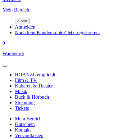
Mein Bereich
close
Anmelden
Noch kein Kundenkonto? Jetzt registrieren.
0
Warenkorb
HOANZL empfiehlt
Film & TV
Kabarett & Theater
Musik
Buch & Hörbuch
Streaming
Tickets
Mein Bereich
Gutschein
Kontakt
Versandkosten