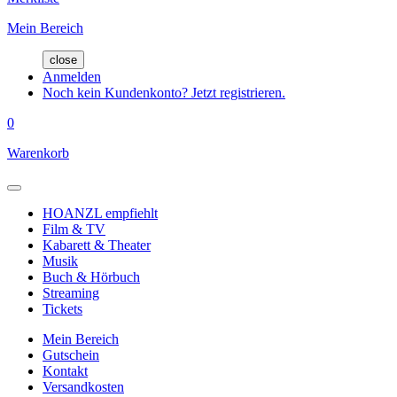
Mein Bereich
close
Anmelden
Noch kein Kundenkonto? Jetzt registrieren.
0
Warenkorb
HOANZL empfiehlt
Film & TV
Kabarett & Theater
Musik
Buch & Hörbuch
Streaming
Tickets
Mein Bereich
Gutschein
Kontakt
Versandkosten