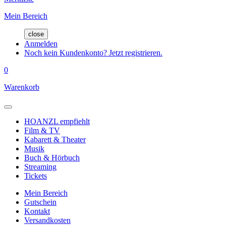
Mein Bereich
close
Anmelden
Noch kein Kundenkonto? Jetzt registrieren.
0
Warenkorb
HOANZL empfiehlt
Film & TV
Kabarett & Theater
Musik
Buch & Hörbuch
Streaming
Tickets
Mein Bereich
Gutschein
Kontakt
Versandkosten