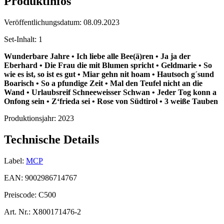
Produktinfos
Veröffentlichungsdatum:
08.09.2023
Set-Inhalt:
1
Wunderbare Jahre • Ich liebe alle Bee(ä)ren • Ja ja der
Eberhard • Die Frau die mit Blumen spricht • Geldmarie • So
wie es ist, so ist es gut • Miar gehn nit hoam • Hautsoch g´sund
Boarisch • So a pfundige Zeit • Mal den Teufel nicht an die
Wand • Urlaubsreif Schneeweisser Schwan • Jeder Tog konn a
Onfong sein • Z‘frieda sei • Rose von Südtirol • 3 weiße Tauben
Produktionsjahr:
2023
Technische Details
Label:
MCP
EAN:
9002986714767
Preiscode:
C500
Art. Nr.:
X800171476-2