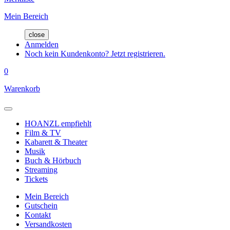
Mein Bereich
close
Anmelden
Noch kein Kundenkonto? Jetzt registrieren.
0
Warenkorb
HOANZL empfiehlt
Film & TV
Kabarett & Theater
Musik
Buch & Hörbuch
Streaming
Tickets
Mein Bereich
Gutschein
Kontakt
Versandkosten