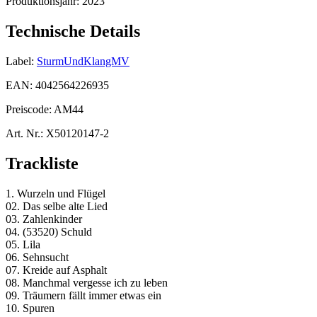
Produktionsjahr:
2023
Technische Details
Label:
SturmUndKlangMV
EAN:
4042564226935
Preiscode:
AM44
Art. Nr.:
X50120147-2
Trackliste
1. Wurzeln und Flügel
02. Das selbe alte Lied
03. Zahlenkinder
04. (53520) Schuld
05. Lila
06. Sehnsucht
07. Kreide auf Asphalt
08. Manchmal vergesse ich zu leben
09. Träumern fällt immer etwas ein
10. Spuren