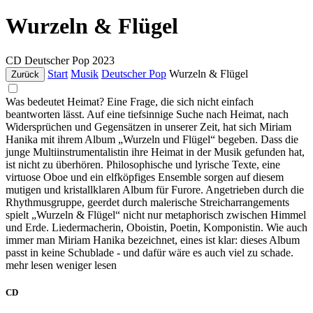
Wurzeln & Flügel
CD
Deutscher Pop
2023
Start
Musik
Deutscher Pop
Wurzeln & Flügel
Zurück
Was bedeutet Heimat? Eine Frage, die sich nicht einfach
beantworten lässt. Auf eine tiefsinnige Suche nach Heimat, nach
Widersprüchen und Gegensätzen in unserer Zeit, hat sich Miriam
Hanika mit ihrem Album „Wurzeln und Flügel“ begeben. Dass die
junge Multiinstrumentalistin ihre Heimat in der Musik gefunden hat,
ist nicht zu überhören. Philosophische und lyrische Texte, eine
virtuose Oboe und ein elfköpfiges Ensemble sorgen auf diesem
mutigen und kristallklaren Album für Furore. Angetrieben durch die
Rhythmusgruppe, geerdet durch malerische Streicharrangements
spielt „Wurzeln & Flügel“ nicht nur metaphorisch zwischen Himmel
und Erde. Liedermacherin, Oboistin, Poetin, Komponistin. Wie auch
immer man Miriam Hanika bezeichnet, eines ist klar: dieses Album
passt in keine Schublade - und dafür wäre es auch viel zu schade.
mehr lesen
weniger lesen
CD