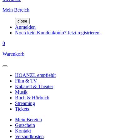
Mein Bereich
close
Anmelden
Noch kein Kundenkonto? Jetzt registrieren.
0
Warenkorb
HOANZL empfiehlt
Film & TV
Kabarett & Theater
Musik
Buch & Hörbuch
Streaming
Tickets
Mein Bereich
Gutschein
Kontakt
Versandkosten