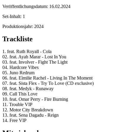
Veröffentlichungsdatum:
16.02.2024
Set-Inhalt:
1
Produktionsjahr:
2024
Trackliste
1. feat. Ruth Royall - Cola
02. feat. Ayah Marar - Lost In You
03. feat. Involver - Fight The Light
04. Hardcore Vibes
05. Juno Redrum
06. feat. Eìmilie Rachel - Living In The Moment
07. feat. Sista Flex - Try To Love (CD exclusive)
08. feat. Medyk - Runaway
09. Call This Love
10. feat. Omar Perry - Fire Burning
11. Trouble VIP
12. Motor City Breakdown
13. feat. Sena Dagadu - Reign
14. Free VIP