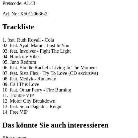
Preiscode:
AL43
Art. Nr.:
X50120636-2
Trackliste
1. feat. Ruth Royall - Cola
02. feat. Ayah Marar - Lost In You
03. feat. Involver - Fight The Light
04. Hardcore Vibes
05. Juno Redrum
06. feat. Eìmilie Rachel - Living In The Moment
07. feat. Sista Flex - Try To Love (CD exclusive)
08. feat. Medyk - Runaway
09. Call This Love
10. feat. Omar Perry - Fire Burning
11. Trouble VIP
12. Motor City Breakdown
13. feat. Sena Dagadu - Reign
14. Free VIP
Das könnte Sie auch interessieren
Bitte warten...