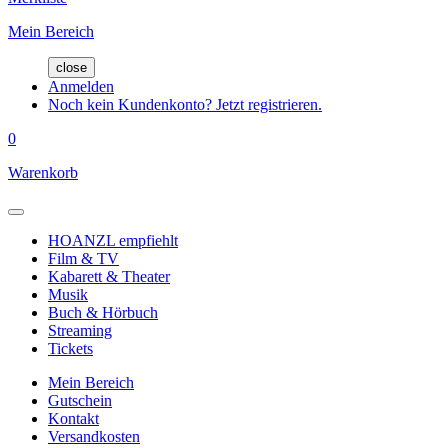
Mein Bereich
close
Anmelden
Noch kein Kundenkonto? Jetzt registrieren.
0
Warenkorb
HOANZL empfiehlt
Film & TV
Kabarett & Theater
Musik
Buch & Hörbuch
Streaming
Tickets
Mein Bereich
Gutschein
Kontakt
Versandkosten