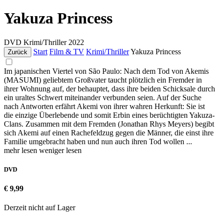
Yakuza Princess
DVD
Krimi/Thriller
2022
Start
Film & TV
Krimi/Thriller
Yakuza Princess
Zurück
Im japanischen Viertel von São Paulo: Nach dem Tod von Akemis
(MASUMI) geliebtem Großvater taucht plötzlich ein Fremder in
ihrer Wohnung auf, der behauptet, dass ihre beiden Schicksale durch
ein uraltes Schwert miteinander verbunden seien. Auf der Suche
nach Antworten erfährt Akemi von ihrer wahren Herkunft: Sie ist
die einzige Überlebende und somit Erbin eines berüchtigten Yakuza-
Clans. Zusammen mit dem Fremden (Jonathan Rhys Meyers) begibt
sich Akemi auf einen Rachefeldzug gegen die Männer, die einst ihre
Familie umgebracht haben und nun auch ihren Tod wollen ...
mehr lesen
weniger lesen
DVD
€ 9,99
Derzeit nicht auf Lager