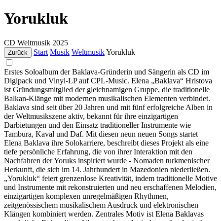
Yorukluk
CD
Weltmusik
2025
Start
Musik
Weltmusik
Yorukluk
Zurück
Erstes Soloalbum der Baklava-Gründerin und Sängerin als CD im
Digipack und Vinyl-LP auf CPL-Music. Elena „Baklava“ Hristova
ist Gründungsmitglied der gleichnamigen Gruppe, die traditionelle
Balkan-Klänge mit modernen musikalischen Elementen verbindet.
Baklava sind seit über 20 Jahren und mit fünf erfolgreiche Alben in
der Weltmusikszene aktiv, bekannt für ihre einzigartigen
Darbietungen und den Einsatz traditioneller Instrumente wie
Tambura, Kaval und Daf. Mit diesen neun neuen Songs startet
Elena Baklava ihre Solokarriere, beschreibt dieses Projekt als eine
tiefe persönliche Erfahrung, die von ihrer Interaktion mit den
Nachfahren der Yoruks inspiriert wurde - Nomaden turkmenischer
Herkunft, die sich im 14. Jahrhundert in Mazedonien niederließen.
„Yorukluk“ feiert grenzenlose Kreativität, indem traditionelle Motive
und Instrumente mit rekonstruierten und neu erschaffenen Melodien,
einzigartigen komplexen unregelmäßigen Rhythmen,
zeitgenössischem musikalischem Ausdruck und elektronischen
Klängen kombiniert werden. Zentrales Motiv ist Elena Baklavas