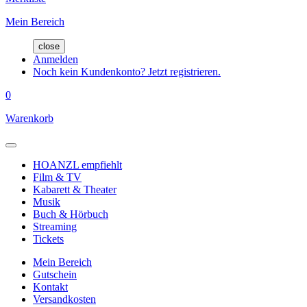
Mein Bereich
close
Anmelden
Noch kein Kundenkonto? Jetzt registrieren.
0
Warenkorb
HOANZL empfiehlt
Film & TV
Kabarett & Theater
Musik
Buch & Hörbuch
Streaming
Tickets
Mein Bereich
Gutschein
Kontakt
Versandkosten