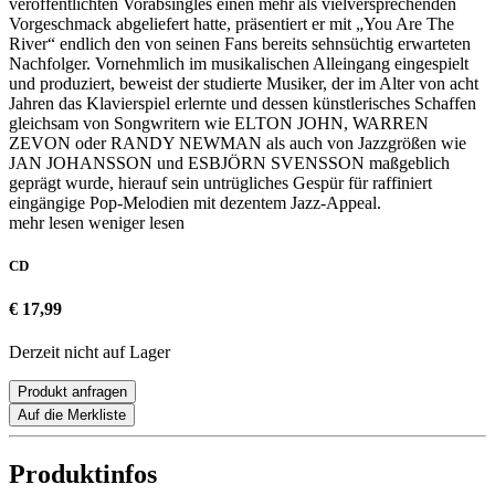
veröffentlichten Vorabsingles einen mehr als vielversprechenden
Vorgeschmack abgeliefert hatte, präsentiert er mit „You Are The
River“ endlich den von seinen Fans bereits sehnsüchtig erwarteten
Nachfolger. Vornehmlich im musikalischen Alleingang eingespielt
und produziert, beweist der studierte Musiker, der im Alter von acht
Jahren das Klavierspiel erlernte und dessen künstlerisches Schaffen
gleichsam von Songwritern wie ELTON JOHN, WARREN
ZEVON oder RANDY NEWMAN als auch von Jazzgrößen wie
JAN JOHANSSON und ESBJÖRN SVENSSON maßgeblich
geprägt wurde, hierauf sein untrügliches Gespür für raffiniert
eingängige Pop-Melodien mit dezentem Jazz-Appeal.
mehr lesen
weniger lesen
CD
€ 17,99
Derzeit nicht auf Lager
Produkt anfragen
Auf die Merkliste
Produktinfos