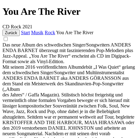
You Are The River
CD
Rock
2021
Start
Musik
Rock
You Are The River
Zurück
Das neue Album des schwedischen Singer/Songwriters ANDERS
ENDA BARNET überzeugt mit faszinierenden Pop-Melodien plus
Jazz-Appeal. „You Are The River“ erscheint als CD im Digipack-
Format sowie als Vinyl-Edition.
Mit seinem 2016 veröffentlichten Albumdebüt „I Was Quiet“ gelang
dem schwedischen Singer/Songwriter und Multiinstrumentalist
ANDERS ENDA BARNET aka ANDERS GÖRANSSON aus
dem Stand ein Meisterwerk des Skandinavien-Pop-Songwriter
(„Album
des Jahres“ / Gaffa Magazin). Stilistisch höchst freigeistig und
vermeintlich ohne formalen Vorgaben bewegte er sich hierauf mit
lässiger kompositorischer Souveränität zwischen Folk, Soul, New
Wave, Jazz, Rock und Pop, ohne dabei je in die Beliebigkeit
abzugleiten. Seitdem war er permanent weltweit auf Tour, begleitete
KRISTOFFER AND THE HARBOUR, MAIA HIRASAWA oder
den 2019 verstorbenen DANIEL JOHNSTON und arbeitete an
neuem Songmaterial. Nachdem er mit seinen drei vorab