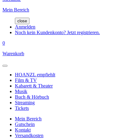
Mein Bereich
close
Anmelden
Noch kein Kundenkonto? Jetzt registrieren.
0
Warenkorb
HOANZL empfiehlt
Film & TV
Kabarett & Theater
Musik
Buch & Hörbuch
Streaming
Tickets
Mein Bereich
Gutschein
Kontakt
Versandkosten