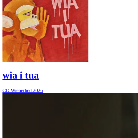
wia i tua
CD
Wienerlied
2026