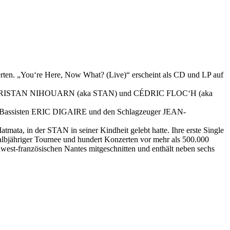
erten. „You‘re Here, Now What? (Live)“ erscheint als CD und LP auf
itarristen TRISTAN NIHOUARN (aka STAN) und CÉDRIC FLOC‘H (aka
f den Bassisten ERIC DIGAIRE und den Schlagzeuger JEAN-
ta, in der STAN in seiner Kindheit gelebt hatte. Ihre erste Single
halbjähriger Tournee und hundert Konzerten vor mehr als 500.000
est-französischen Nantes mitgeschnitten und enthält neben sechs