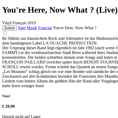
You're Here, Now What ? (Live)
Vinyl
Français
2019
Start
Musik
Français
You're Here, Now What ?
Zurück
Ihr Stilmix aus klassischem Rock und Alternative ist das Markenze
dem bandeigenen Label LA OUACHE PRODUCTION.
Der Ursprung dieser Band liegt eigentlich im Jahr 1992 (auch wen
SAMMY) in der westfranzösischen Stadt Brest während ihres Studi
kennenlernten. Die beiden schrieben damals erste Songs und traten
FRANÇOIS PAILLARD (welcher später durch BENOIT FOURNI
SCHOLL ersetzt wurde). Fortan schrieb das Quartett an neuen Songs 
„Les Moutons“ schlug gleich ein wie eine Bombe und sämtliche der er
Zuschauern auf drei Kontinenten beenden die Franzosen ihre Marath
Liedern vom letzten Album die größten Hits der Band aller Vorgänger
mehr lesen
weniger lesen
Vinyl
€ 29,99
Derzeit nicht auf Lager