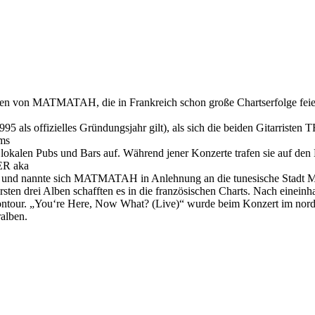
ichen von MATMATAH, die in Frankreich schon große Chartserfolge fei
n 1995 als offizielles Gründungsjahr gilt), als sich die beiden G
ums
 in lokalen Pubs und Bars auf. Während jener Konzerte trafen sie au
ER aka
und nannte sich MATMATAH in Anlehnung an die tunesische Stadt Matma
sten drei Alben schafften es in die französischen Charts. Nach einein
ontour. „You‘re Here, Now What? (Live)“ wurde beim Konzert im nordw
alben.