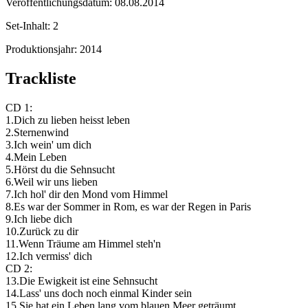
Veröffentlichungsdatum:
08.08.2014
Set-Inhalt:
2
Produktionsjahr:
2014
Trackliste
CD 1:
1.Dich zu lieben heisst leben
2.Sternenwind
3.Ich wein' um dich
4.Mein Leben
5.Hörst du die Sehnsucht
6.Weil wir uns lieben
7.Ich hol' dir den Mond vom Himmel
8.Es war der Sommer in Rom, es war der Regen in Paris
9.Ich liebe dich
10.Zurück zu dir
11.Wenn Träume am Himmel steh'n
12.Ich vermiss' dich
CD 2:
13.Die Ewigkeit ist eine Sehnsucht
14.Lass' uns doch noch einmal Kinder sein
15.Sie hat ein Leben lang vom blauen Meer geträumt