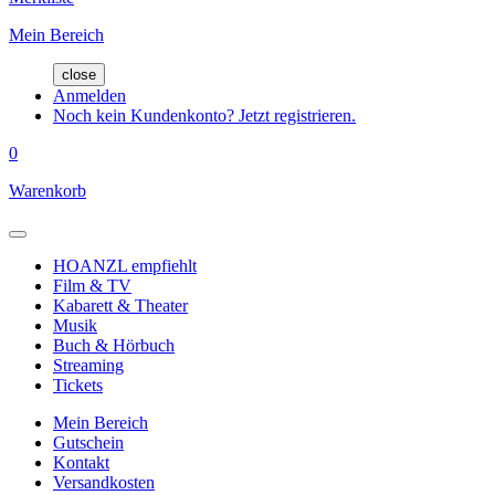
Mein Bereich
close
Anmelden
Noch kein Kundenkonto? Jetzt registrieren.
0
Warenkorb
HOANZL empfiehlt
Film & TV
Kabarett & Theater
Musik
Buch & Hörbuch
Streaming
Tickets
Mein Bereich
Gutschein
Kontakt
Versandkosten